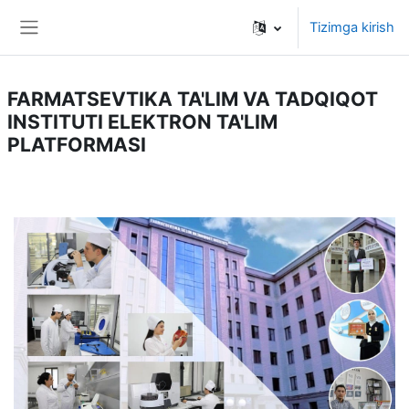
Asosiy mundarijaga o‘tish
Tizimga kirish
Yon panel
FARMATSEVTIKA TA'LIM VA TADQIQOT
INSTITUTI ELEKTRON TA'LIM
PLATFORMASI