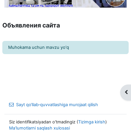
Объявления сайта
Muhokama uchun mavzu yo'q
Blo
Sayt qo‘llab‑quvvatlashiga murojaat qilish
Siz identifikatsiyadan o'tmadingiz (
Tizimga kirish
)
Ma'lumotlarni saqlash xulosasi