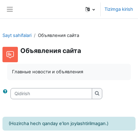
Asosiy mundarijaga o‘tish
Tizimga kirish
Yon panel
Sayt sahifalari
Объявления сайта
Объявления сайта
Главные новости и объявления
Qidirish
Qidirish
(Hozircha hech qanday e’lon joylashtirilmagan.)